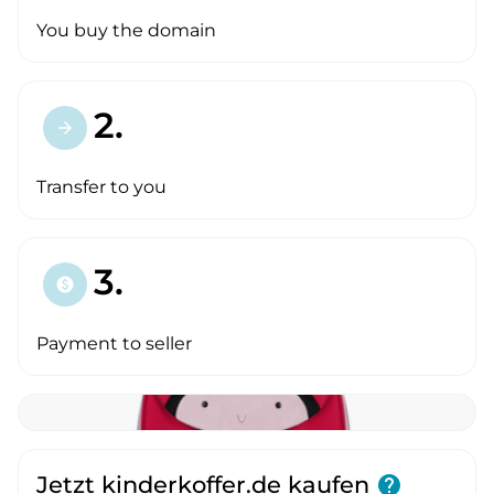
You buy the domain
2.
arrow_forward
Transfer to you
3.
paid
Payment to seller
Jetzt kinderkoffer.de kaufen
help