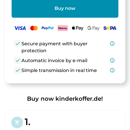
Buy now
check
Secure payment with buyer
info_outline
protection
check
Automatic invoice by e-mail
info_outline
check
Simple transmission in real time
info_outline
Buy now kinderkoffer.de!
1.
shopping_cart