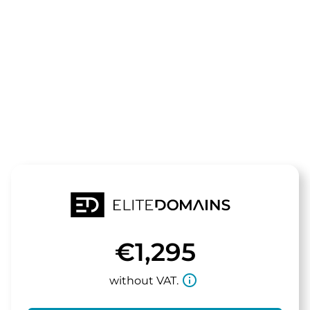
The domain
kinderkoffer
is for sale
€1,295
info_outline
without VAT.